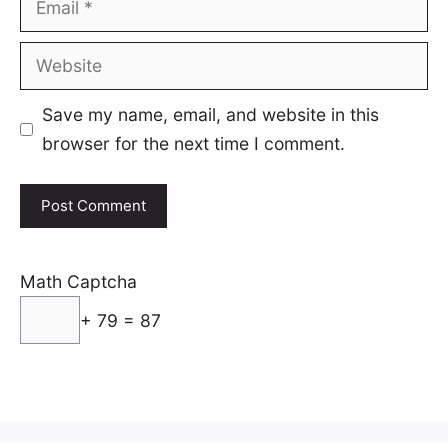
Website
Save my name, email, and website in this
browser for the next time I comment.
Math Captcha
+ 79 = 87