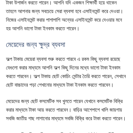
টাকা উপার্জন করতে পারেন। আপনি যদি একজন শিক্ষার্থী হয়ে থাকেন
তাহলে আপনার জন্য সবচেয়ে সেরা ব্যবসা হবে এসাইনমেন্ট করে দেওয়া।
নিজের এসাইনমেন্ট করার পাশাপাশি অন্যের এসাইনমেন্ট করে দেওয়ার মনে
হয় আপনি ভালো টাকা ইনকাম করতে পারেন।
মেয়েদের জন্য ক্ষুদ্র ব্যবসা
অল্প টাকায় মেয়েরা ব্যবসা শুরু করতে পারবে এ রকম কিছু ব্যবসা রয়েছে
যেগুলো করার মাধ্যমে আপনি অল্প কিছু দিনের মধ্যে ভালো টাকা ইনকাম
করতে পারবেন। অল্প টাকায় ছোট কোচিং সেন্টার তৈরি করতে পারেন, সেখানে
ছোট বাচ্চাদের পড়া শেখানোর মাধ্যমে টাকা ইনকাম করতে পারবেন।
মেয়েদের জন্য ছোট কসমেটিক সব খুলতে পারেন যেখানে কসমেটিক বিক্রি
করার মাধ্যমে টাকা আয় করতে পারবেন। বাড়ির আশেপাশে খালি জায়গায়
সবজি জাতীয় গাছ লাগানোর মাধ্যমে সবজি বিক্রি করে টাকা করতে পারেন।