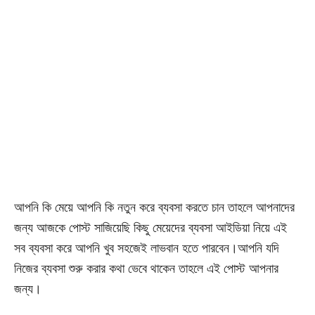
আপনি কি মেয়ে আপনি কি নতুন করে ব্যবসা করতে চান তাহলে আপনাদের
জন্য আজকে পোস্ট সাজিয়েছি কিছু মেয়েদের ব্যবসা আইডিয়া নিয়ে এই
সব ব্যবসা করে আপনি খুব সহজেই লাভবান হতে পারবেন।আপনি যদি
নিজের ব্যবসা শুরু করার কথা ভেবে থাকেন তাহলে এই পোস্ট আপনার
জন্য।