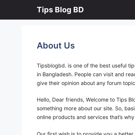
Skip
Tips Blog BD
to
content
About Us
Tipsblogbd. is one of the best useful tip
in Bangladesh. People can visit and read
give their opinion about any forum topi
Hello, Dear friends, Welcome to Tips B
something more about our site. So, ba
online products and services that’s why
Our first wish is to provide you a better