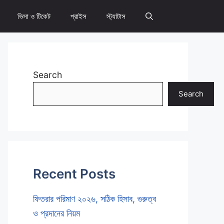
ভিসা ও টিকেট
প্রাইস
স্ট্যাটাস
Search
Search
Recent Posts
ফিতরার পরিমাণ ২০২৬, সঠিক হিসাব, গুরুত্ব
ও প্রদানের নিয়ম