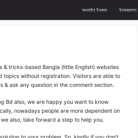
অনলাইন ইনকাম
ইনফরমেশন
s & tricks-based Bangla (little English) websites
 topics without registration. Visitors are able to
cs & ask any question in the comment section.
log Bd also, we are happy you want to know
sically, nowadays people are more dependent on
 we also, take forward a step to help you.
 solution to your problem. So, kindly if you don’t