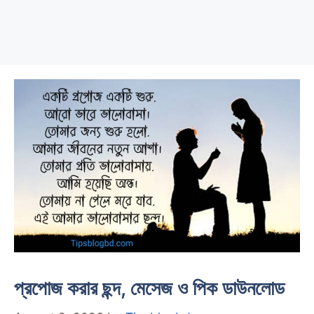
প্রপোজ করার ছন্দ, মেসেজ ও পিক ডাউনলোড