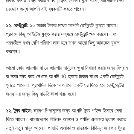
টাকায় কাপড় ইস্ত্রি করার জন্য লন্ড্রির দোকান খুঁজে থাকে, তাদেরকে সেবা
দেওয়ার জন্য আপনি এই ব্যবসাটি করতে পারেন।
১২. রেস্টুরেন্ট:
১০ হাজার টাকার মধ্যে আপনি রেস্টুরেন্ট খুলতে পারেন।
প্রথমে কিছু আইটেম যুক্ত করার মাধ্যমে রেস্টুরেন্ট শুরু করবেন এবং
পরবর্তীতে যখন বেশি পরিমাণ লাভ হবে তখন আরো কিছু আইটেম যুক্ত
করবেন।
ভালো কোন জায়গায় বা যে জায়গায় মানুষের ক্ষুধা নিবারণ করার জন্য বিশ্রাম
বা সময় ব্যয় করে সেখানে আপনি 10 হাজার টাকার মধ্যে একটি রেস্টুরেন্ট
খুলতে পারেন। প্রাথমিক দিকে আপনাকে একটি ঘর দিতে হবে রেস্টুরেন্টের
জন্য এর জন্য কিছু বাড়তি টাকা খরচ হবে।
১২. ট্যুর গাইড:
ভ্রমণ পিপাসুদের জন্য আপনি ট্যুর গাইড হিসাবে সেবা
দিতে পারেন। বাংলাদেশের বিভিন্ন অঞ্চলে ও পর্যটন এলাকায় ভ্রমণ করতে
নতুন নতুন মানুষ আসে। পাহাড়ি এলাকা ও বান্দরবান বিভিন্ন জায়গায় ট্যুর