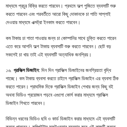
মাধ্যমে প্রচুর বিক্রি করতে পারবেন। প্রথমে অল্প পুজিতে ব্যবসাটি শুরু
করতে পারবেন এবং পরবর্তীতে আরো কিছু দোকানকে চা পাতি সাপ্লাই
দেওয়ার মাধ্যমে এক্সট্রা ইনকাম করতে পারবেন।
কম টাকায় চা পাতা পাওয়ার জন্য চা কোম্পানির সাথে চুক্তি করতে পারেন
এতে করে আপনি অল্প টাকায় ব্যবসাটি শুরু করতে পারবেন। ছোট বড়
সকলেই চা খায় তাই এই ব্যবসাটি অত্যাধিক জনপ্রিয়।
১৬.
গ্রা
ফিক্স ডিজাইন
: দিন দিন গ্রাফিক্স ডিজাইনের জনপ্রিয়তা বৃদ্ধি
পাচ্ছে। কম টাকায় ব্যবসা করতে চাইলে গ্রাফিক্স ডিজাইন এর ব্যবসা ঠিক
করতে পারেন। প্রাথমিক দিকে গ্রাফিক্স ডিজাইন শেখার জন্য কিছু বই
অথবা ভিডিও প্রয়োজন পড়বে এগুলো কোর্স করার মাধ্যমে গ্রাফিক্স
ডিজাইন শিখতে পারবেন।
বিভিন্ন ধরনের ভিডিও ছবি ও কার্ড ডিজাইন করার মাধ্যমে এই ব্যবসাটি
করতে পারবেন। কম্পিউটার সফটওয়্যার ব্যবহার করে এই কাজটি করতে