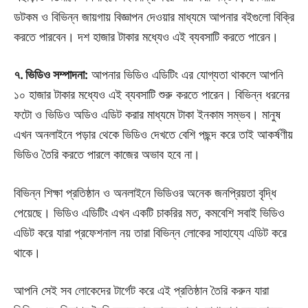
ডটকম ও বিভিন্ন জায়গায় বিজ্ঞাপন দেওয়ার মাধ্যমে আপনার বইগুলো বিক্রি
করতে পারবেন। দশ হাজার টাকার মধ্যেও এই ব্যবসাটি করতে পারেন।
৭. ভিডিও সম্পাদনা:
আপনার ভিডিও এডিটিং এর যোগ্যতা থাকলে আপনি
১০ হাজার টাকার মধ্যেও এই ব্যবসাটি শুরু করতে পারেন। বিভিন্ন ধরনের
ফটো ও ভিডিও অডিও এডিট করার মাধ্যমে টাকা ইনকাম সম্ভব। মানুষ
এখন অনলাইনে পড়ার থেকে ভিডিও দেখতে বেশি পছন্দ করে তাই আকর্ষণীয়
ভিডিও তৈরি করতে পারলে কাজের অভাব হবে না।
বিভিন্ন শিক্ষা প্রতিষ্ঠান ও অনলাইনে ভিডিওর অনেক জনপ্রিয়তা বৃদ্ধি
পেয়েছে। ভিডিও এডিটিং এখন একটি চাকরির মত, কমবেশি সবাই ভিডিও
এডিট করে যারা প্রফেশনাল নয় তারা বিভিন্ন লোকের সাহায্যে এডিট করে
থাকে।
আপনি সেই সব লোকেদের টার্গেট করে এই প্রতিষ্ঠান তৈরি করুন যারা