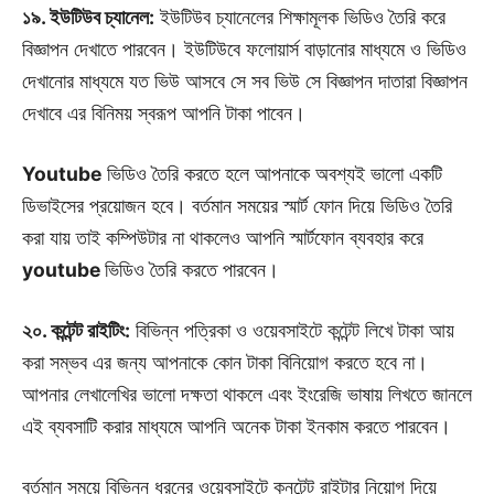
১৯. ইউটিউব চ্যানেল:
ইউটিউব চ্যানেলের শিক্ষামূলক ভিডিও তৈরি করে
বিজ্ঞাপন দেখাতে পারবেন। ইউটিউবে ফলোয়ার্স বাড়ানোর মাধ্যমে ও ভিডিও
দেখানোর মাধ্যমে যত ভিউ আসবে সে সব ভিউ সে বিজ্ঞাপন দাতারা বিজ্ঞাপন
দেখাবে এর বিনিময় স্বরূপ আপনি টাকা পাবেন।
Youtube
ভিডিও তৈরি করতে হলে আপনাকে অবশ্যই ভালো একটি
ডিভাইসের প্রয়োজন হবে। বর্তমান সময়ের স্মার্ট ফোন দিয়ে ভিডিও তৈরি
করা যায় তাই কম্পিউটার না থাকলেও আপনি স্মার্টফোন ব্যবহার করে
youtube
ভিডিও তৈরি করতে পারবেন।
২০. কন্টেন্ট রাইটিং:
বিভিন্ন পত্রিকা ও ওয়েবসাইটে কন্টেন্ট লিখে টাকা আয়
করা সম্ভব এর জন্য আপনাকে কোন টাকা বিনিয়োগ করতে হবে না।
আপনার লেখালেখির ভালো দক্ষতা থাকলে এবং ইংরেজি ভাষায় লিখতে জানলে
এই ব্যবসাটি করার মাধ্যমে আপনি অনেক টাকা ইনকাম করতে পারবেন।
বর্তমান সময়ে বিভিন্ন ধরনের ওয়েবসাইটে কনটেন্ট রাইটার নিয়োগ দিয়ে