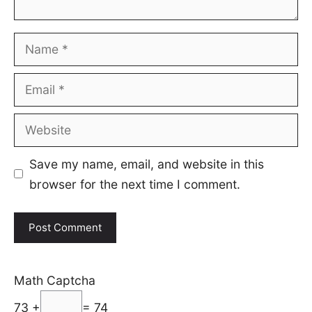
Name
Email
Website
Save my name, email, and website in this
browser for the next time I comment.
Math Captcha
73 +
= 74