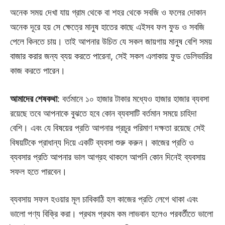
অনেক সময় দেখা যায় গ্রাম থেকে বা শহর থেকে সবজি ও ফলের দোকান
অনেক দূরে হয় সে ক্ষেত্রে মানুষ হাতের কাছে এইসব ফল ফুড ও সবজি
পেলে কিনতে চায়। তাই আপনার উচিত যে সকল জায়গায় মানুষ বেশি সময়
বাজার করার জন্য ব্যয় করতে পারেনা, সেই সকল এলাকায় ফুড ডেলিভারির
কাজ করতে পারেন।
আমাদের শেষকথা
: বর্তমানে ১০ হাজার টাকার মধ্যেও হাজার হাজার ব্যবসা
রয়েছে তবে আপনাকে বুঝতে হবে কোন ব্যবসাটি বর্তমান সময়ে চাহিদা
বেশি। এবং যে বিষয়ের প্রতি আপনার প্রচুর পরিমাণ দক্ষতা রয়েছে সেই
বিষয়টিকে প্রাধান্য দিয়ে একটি ব্যবসা শুরু করুন। কাজের প্রতি ও
ব্যবসার প্রতি আপনার ভাল আগ্রহ থাকলে আপনি কোন দিনেই ব্যবসায়
সফল হতে পারবেন।
ব্যবসায় সফল হওয়ার মূল চাবিকাঠি হল কাজের প্রতি লেগে থাকা এবং
ভালো পণ্য বিক্রি করা। প্রথম প্রথম কম লাভবান হলেও পরবর্তীতে ভালো