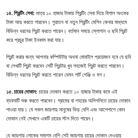
১৪. প্রিন্টিং সেবা:
মাত্র ১০ হাজার টাকায় প্রিন্টিং সেবা দিয়ে বিশাল অংকের
টাকা আয় করতে পারবেন। পুরাতন বা নতুন প্রিন্টিং মেশিন কেনার মাধ্যমে
বিভিন্ন ধরনের প্রিন্ট করতে পারেন। বর্তমান সময়ে স্লোগান ও ছবি প্রিন্ট
করে প্রচুর টাকা ইনকাম করা যায়।
প্রিন্ট করার জন্য আপনার কম্পিউটার অথবা মোবাইল প্রয়োজন হবে যে ছবি
বা লেখাটি প্রিন্ট করবেন সেটি প্রিন্টার খুব সহজেই প্রিন্ট করতে পারবেন।
বিভিন্ন ধরনের প্রিন্ট করতে পারেন যেমন শার্ট গেঞ্জি ও মগ।
১৫. চায়ের দোকান:
চায়ের দোকান করতে ১০ হাজার টাকার কমে এই
ব্যবসাটি শুরু করতে পারবেন। গ্রামের বা শহরের অলিগলিতে চায়ের দোকান
পাওয়া যায়। যে সকল জায়গায় মানুষের ভিড় বেশি এবং আশেপাশে কোন
দোকান নেই সেখানে একটি চায়ের স্টল দিতে পারেন।
যে জায়গায় লোকের সমাগম বেশি সেই জায়গায় চায়ের দোকান দেওয়ার