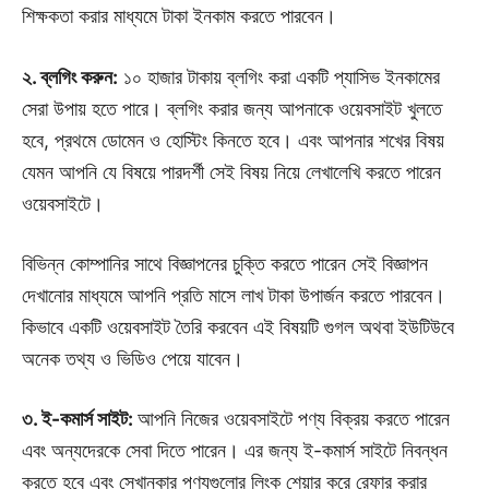
শিক্ষকতা করার মাধ্যমে টাকা ইনকাম করতে পারবেন।
২. ব্লগিং করুন:
১০ হাজার টাকায় ব্লগিং করা একটি প্যাসিভ ইনকামের
সেরা উপায় হতে পারে। ব্লগিং করার জন্য আপনাকে ওয়েবসাইট খুলতে
হবে, প্রথমে ডোমেন ও হোস্টিং কিনতে হবে। এবং আপনার শখের বিষয়
যেমন আপনি যে বিষয়ে পারদর্শী সেই বিষয় নিয়ে লেখালেখি করতে পারেন
ওয়েবসাইটে।
বিভিন্ন কোম্পানির সাথে বিজ্ঞাপনের চুক্তি করতে পারেন সেই বিজ্ঞাপন
দেখানোর মাধ্যমে আপনি প্রতি মাসে লাখ টাকা উপার্জন করতে পারবেন।
কিভাবে একটি ওয়েবসাইট তৈরি করবেন এই বিষয়টি গুগল অথবা ইউটিউবে
অনেক তথ্য ও ভিডিও পেয়ে যাবেন।
৩. ই-কমার্স সাইট:
আপনি নিজের ওয়েবসাইটে পণ্য বিক্রয় করতে পারেন
এবং অন্যদেরকে সেবা দিতে পারেন। এর জন্য ই-কমার্স সাইটে নিবন্ধন
করতে হবে এবং সেখানকার পণ্যগুলোর লিংক শেয়ার করে রেফার করার