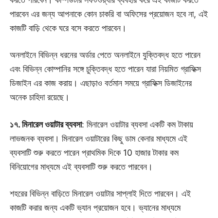
পারবেন এর জন্য আপনাকে কোন চাকরি বা অফিসের প্রয়োজন হবে না, এই
কাজটি বাড়ি থেকে ঘরে বসে করতে পারবেন।
অনলাইনে বিভিন্ন ধরনের অর্ডার পেতে অনলাইনে যুক্তিবদ্ধ হতে পারেন
এবং বিভিন্ন কোম্পানির সঙ্গে চুক্তিবদ্ধ হতে পারেন যারা নিয়মিত গ্রাফিক্স
ডিজাইন এর কাজ করায়। এছাড়াও বর্তমান সময়ে গ্রাফিক্স ডিজাইনের
অনেক চাহিদা রয়েছে।
১৭. মিনারেল ওয়াটার ব্যবসা
: মিনারেল ওয়াটার ব্যবসা একটি কম টাকায়
লাভজনক ব্যবসা। মিনারেল ওয়াটারের কিছু ডাম কেনার মাধ্যমে এই
ব্যবসাটি শুরু করতে পারেন প্রাথমিক দিকে 10 হাজার টাকার কম
বিনিয়োগের মাধ্যমে এই ব্যবসাটি শুরু করতে পারবেন।
শহরের বিভিন্ন বাড়িতে মিনারেল ওয়াটার সাপ্লাই দিতে পারবেন। এই
কাজটি করার জন্য একটি ভ্যান প্রয়োজন হবে। ভ্যানের মাধ্যমে