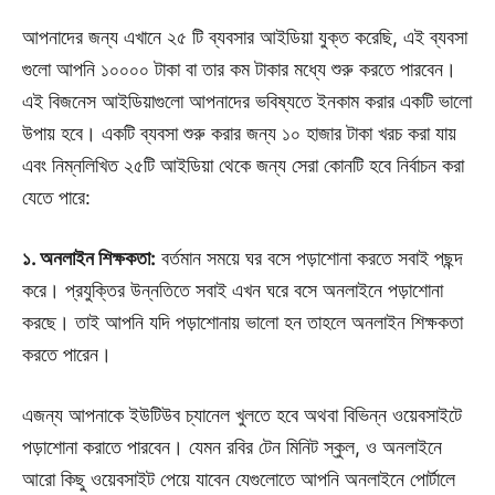
আপনাদের জন্য এখানে ২৫ টি ব্যবসার আইডিয়া যুক্ত করেছি, এই ব্যবসা
গুলো আপনি ১০০০০ টাকা বা তার কম টাকার মধ্যে শুরু করতে পারবেন।
এই বিজনেস আইডিয়াগুলো আপনাদের ভবিষ্যতে ইনকাম করার একটি ভালো
উপায় হবে। একটি ব্যবসা শুরু করার জন্য ১০ হাজার টাকা খরচ করা যায়
এবং নিম্নলিখিত ২৫টি আইডিয়া থেকে জন্য সেরা কোনটি হবে নির্বাচন করা
যেতে পারে:
১. অনলাইন শিক্ষকতা:
বর্তমান সময়ে ঘর বসে পড়াশোনা করতে সবাই পছন্দ
করে। প্রযুক্তির উন্নতিতে সবাই এখন ঘরে বসে অনলাইনে পড়াশোনা
করছে। তাই আপনি যদি পড়াশোনায় ভালো হন তাহলে অনলাইন শিক্ষকতা
করতে পারেন।
এজন্য আপনাকে ইউটিউব চ্যানেল খুলতে হবে অথবা বিভিন্ন ওয়েবসাইটে
পড়াশোনা করাতে পারবেন। যেমন রবির টেন মিনিট স্কুল, ও অনলাইনে
আরো কিছু ওয়েবসাইট পেয়ে যাবেন যেগুলোতে আপনি অনলাইনে পোর্টালে