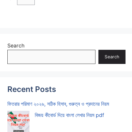
Search
Search
Recent Posts
ফিতরার পরিমাণ ২০২৬, সঠিক হিসাব, গুরুত্ব ও প্রদানের নিয়ম
বিজয় কীবোর্ড দিয়ে বাংলা লেখার নিয়ম pdf