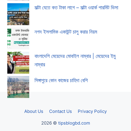
মাল্টা যেতে কত টাকা লাগে – মাল্টা ওয়ার্ক পারমিট ভিসা
নগদ ইসলামিক একাউন্ট চালু করার নিয়ম
বাংলাদেশি মেয়েদের মোবাইল নাম্বার | মেয়েদের ইমু
নাম্বার
সিঙ্গাপুরে কোন কাজের চাহিদা বেশি
About Us
Contact Us
Privacy Policy
2026 ©
tipsblogbd.com